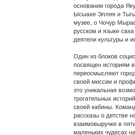
основании города Яку
Ысыахе Элляя и Тыгы
музее, о Чочур Мыра
русском и языке саха
деятели культуры и и
Один из блоков соци
посвящен историям в
переосмысляют город
своей миссии и проф
это уникальная возм
трогательных историй
своей кабины. Коман
рассказы о детстве н
взаимовыручке в пят
маленьких чудесах н