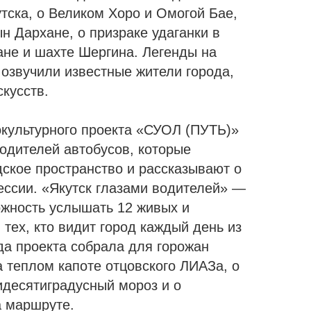
тска, о Великом Хоро и Омогой Бае,
н Дархане, о призраке удаганки в
ане и шахте Шергина. Легенды на
 озвучили известные жители города,
скусств.
окультурного проекта «СУОЛ (ПУТЬ)»
одителей автобусов, которые
ское пространство и рассказывают о
ессии. «Якутск глазами водителей» —
ожность услышать 12 живых и
 тех, кто видит город каждый день из
да проекта собрала для горожан
а теплом капоте отцовского ЛИАЗа, о
идесятиградусный мороз и о
а маршруте.