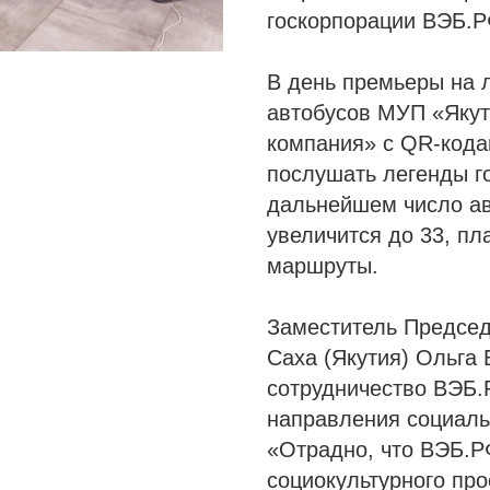
госкорпорации ВЭБ.Р
В день премьеры на
автобусов МУП «Якут
компания» с QR-кода
послушать легенды го
дальнейшем число ав
увеличится до 33, пл
маршруты.
Заместитель Председ
Саха (Якутия) Ольга 
сотрудничество ВЭБ.
направления социаль
«Отрадно, что ВЭБ.Р
социокультурного про