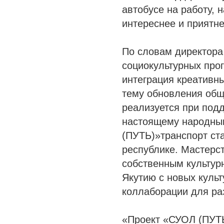
автобусе на работу, н
интереснее и приятне
По словам директора
социокультурных про
интеграция креативн
тему обновления общ
реализуется при под
настоящему народны
(ПУТЬ)»транспорт ст
республике. Мастерст
собственным культур
Якутию с новых культ
коллаборации для раз
«Проект «СУОЛ (ПУТ