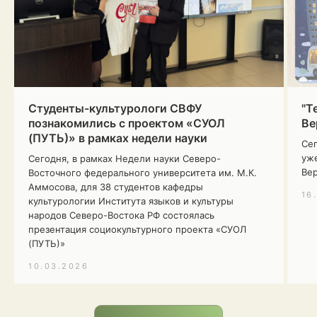
ВИДЕО-ПРЕЗЕНТАЦИЯ ПРОЕКТА
Посмотрите на то, как
Студенты-культурологи СВФУ
"Т
рождался проект, из каких
познакомились с проектом «СУОЛ
Ве
прекрасных,
а временами сложных
(ПУТЬ)» в рамках недели науки
моментов он создан.
Сег
уже
Сегодня, в рамках Недели науки Северо-
Ве
Восточного федерального университета им. М.К.
Аммосова, для 38 студентов кафедры
16
культурологии Института языков и культуры
народов Северо-Востока РФ состоялась
презентация социокультурного проекта «СУОЛ
(ПУТЬ)»
10.03.2026