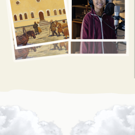
«Уверен, проект вовлечёт
горожан и гостей
столицы в её уникальную
историю и раскроет
творческий потенциал
Якутска»
Евгений Николаевич
Григорьев
мэр г. Якутска