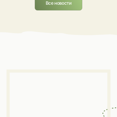
ВИДЕО-ИНТЕРВЬЮ С АВТОРАМИ
Проект «СУОЛ (ПУТЬ)» —
объединил творческие
единицы разных поколений,
вобрал в себе.
Галерея