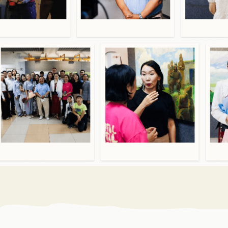
ЕСЛИ ВАМ ИНТЕРЕСНО
УЗНАТЬ БОЛЬШЕ О ПРОЕКТЕ
«СУОЛ», СВЯЖИТЕСЬ С НАМИ
Заполните форму или напишите нам на почту
Электронная почта:
suol.yakutsk@yandex.ru
Соц. сети:
*
*запрещенная сеть
на территории РФ
+7